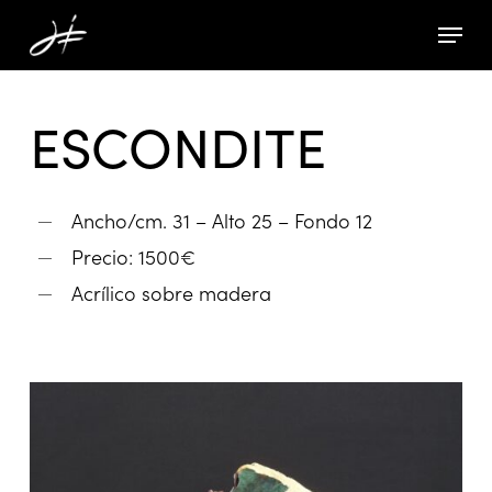
Skip
Menu
to
Close
main
Menu
ESCONDITE
content
Ancho/cm. 31 – Alto 25 – Fondo 12
Precio: 1500€
Acrílico sobre madera